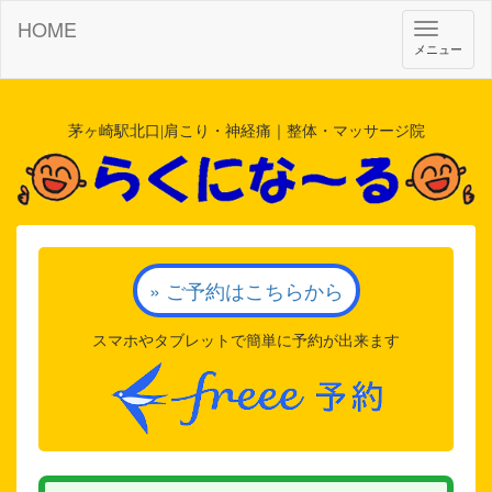
HOME
Toggle
メニュー
navigat
茅ヶ崎駅北口|肩こり・神経痛｜整体・マッサージ院
» ご予約はこちらから
スマホやタブレットで簡単に予約が出来ます