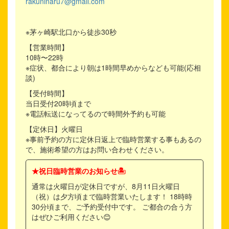
rakuninaru7@gmail.com
※茅ヶ崎駅北口から徒歩30秒
【営業時間】
10時〜22時
※症状、都合により朝は1時間早めからなども可能(応相
談)
【受付時間】
当日受付20時頃まで
※電話転送になってるので時間外予約も可能
【定休日】火曜日
※事前予約の方に定休日返上で臨時営業する事もあるの
で、施術希望の方はお問い合わせください。
★祝日臨時営業のお知らせ🏝️
通常は火曜日が定休日ですが、8月11日火曜日
（祝）は夕方頃まで臨時営業いたします！ 18時時
30分頃まで、ご予約受付中です。 ご都合の合う方
はぜひご利用ください😊