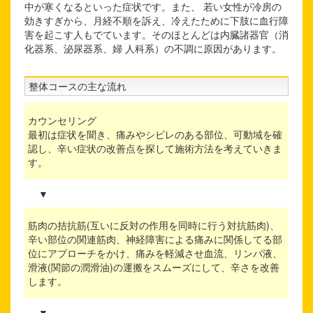
中が寒くなるといった症状です。また、 若い女性が冷房の
効きすぎから、月経不順を訴え、冷えたために下肢に血行障
害を起こす人もでています。そのほとんどは内臓諸器官（消
化器系、泌尿器系、婦 人科系）の不調に原因があります。
整体コースの主な流れ
カウンセリング
最初は症状を聞き、痛みやシビレのある部位、可動域を確
認し、辛い症状の改善点を探して施術方法を考えていきま
す。
▼
筋肉の拮抗筋(互いに反対の作用を同時に行う対抗筋肉)、
辛い部位の関連筋肉、神経障害による痛みに関係してる部
位にアプローチをかけ、痛みを軽減させ血流、リンパ液、
滑液(関節の潤滑油)の運搬をスムーズにして、辛さを改善
します。
▼