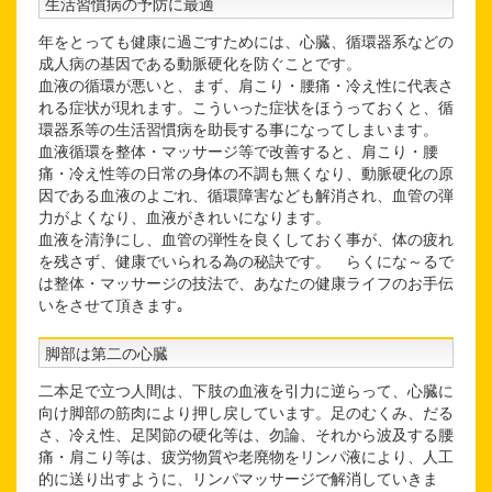
生活習慣病の予防に最適
年をとっても健康に過ごすためには、心臓、循環器系などの
成人病の基因である動脈硬化を防ぐことです。
血液の循環が悪いと、まず、肩こり・腰痛・冷え性に代表さ
れる症状が現れます。こういった症状をほうっておくと、循
環器系等の生活習慣病を助長する事になってしまいます。
血液循環を整体・マッサージ等で改善すると、肩こり・腰
痛・冷え性等の日常の身体の不調も無くなり、動脈硬化の原
因である血液のよごれ、循環障害なども解消され、血管の弾
力がよくなり、血液がきれいになります。
血液を清浄にし、血管の弾性を良くしておく事が、体の疲れ
を残さず、健康でいられる為の秘訣です。 らくにな～るで
は整体・マッサージの技法で、あなたの健康ライフのお手伝
いをさせて頂きます｡
脚部は第二の心臓
二本足で立つ人間は、下肢の血液を引力に逆らって、心臓に
向け脚部の筋肉により押し戻しています。足のむくみ、だる
さ、冷え性、足関節の硬化等は、勿論、それから波及する腰
痛・肩こり等は、疲労物質や老廃物をリンパ液により、人工
的に送り出すように、リンパマッサージで解消していきま