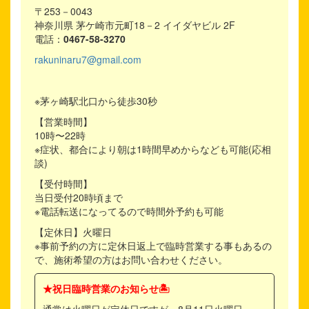
〒253－0043
神奈川県 茅ケ崎市元町18－2 イイダヤビル 2F
電話：
0467-58-3270
rakuninaru7@gmail.com
※茅ヶ崎駅北口から徒歩30秒
【営業時間】
10時〜22時
※症状、都合により朝は1時間早めからなども可能(応相
談)
【受付時間】
当日受付20時頃まで
※電話転送になってるので時間外予約も可能
【定休日】火曜日
※事前予約の方に定休日返上で臨時営業する事もあるの
で、施術希望の方はお問い合わせください。
★祝日臨時営業のお知らせ🏝️