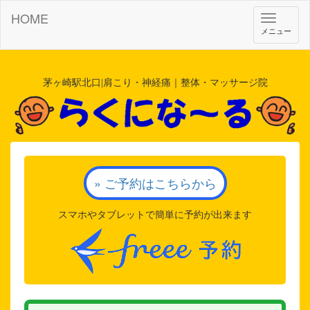
HOME
Toggle
メニュー
navigat
茅ヶ崎駅北口|肩こり・神経痛｜整体・マッサージ院
» ご予約はこちらから
スマホやタブレットで簡単に予約が出来ます